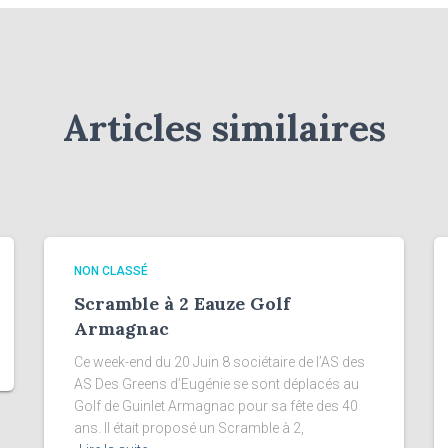
Articles similaires
NON CLASSÉ
Scramble à 2 Eauze Golf
Armagnac
Ce week-end du 20 Juin 8 sociétaire de l’AS des
AS Des Greens d’Eugénie se sont déplacés au
Golf de Guinlet Armagnac pour sa fête des 40
ans. Il était proposé un Scramble à 2,