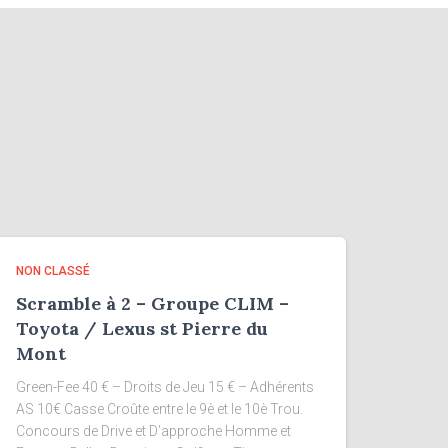
NON CLASSÉ
Scramble à 2 – Groupe CLIM –
Toyota / Lexus st Pierre du
Mont
Green-Fee 40 € – Droits de Jeu 15 € – Adhérents
AS 10€ Casse Croûte entre le 9è et le 10è Trou.
Concours de Drive et D’approche Homme et