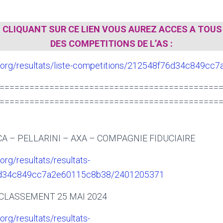
N CLIQUANT SUR CE LIEN VOUS AUREZ ACCES A TOUS
DES COMPETITIONS DE L’AS :
olf.org/resultats/liste-competitions/212548f76d34c849c
============================================
============================================
A – PELLARINI – AXA – COMPAGNIE FIDUCIAIRE
.org/resultats/resultats-
6d34c849cc7a2e60115c8b38/2401205371
CLASSEMENT 25 MAI 2024
.org/resultats/resultats-