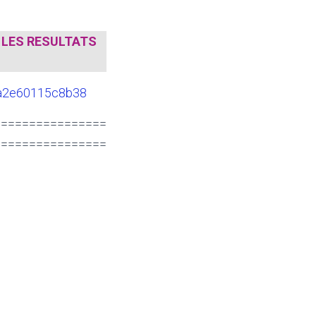
 LES RESULTATS
c7a2e60115c8b38
================
================