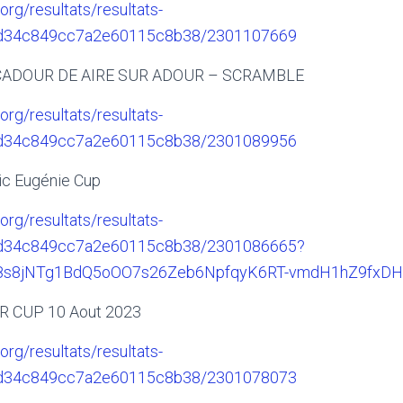
.org/resultats/resultats-
6d34c849cc7a2e60115c8b38/2301107669
ICADOUR DE AIRE SUR ADOUR – SCRAMBLE
.org/resultats/resultats-
6d34c849cc7a2e60115c8b38/2301089956
ic Eugénie Cup
.org/resultats/resultats-
6d34c849cc7a2e60115c8b38/2301086665?
sj8s8jNTg1BdQ5oOO7s26Zeb6NpfqyK6RT-vmdH1hZ9fxD
R CUP 10 Aout 2023
.org/resultats/resultats-
6d34c849cc7a2e60115c8b38/2301078073