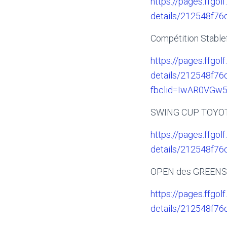
https://pages.ffgolf
details/212548f7
Compétition Stablef
https://pages.ffgolf
details/212548f7
fbclid=IwAR0VGw
SWING CUP TOYO
https://pages.ffgolf
details/212548f7
OPEN des GREENS d’
https://pages.ffgolf
details/212548f7