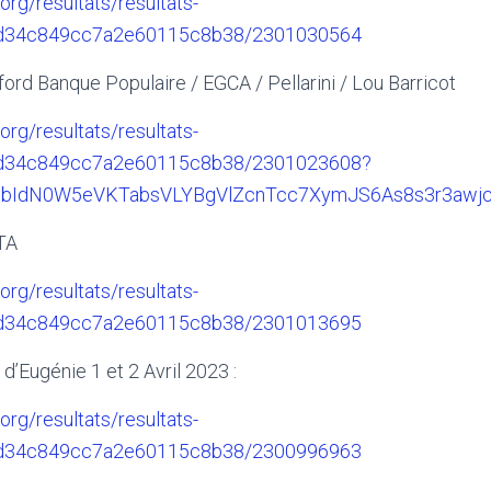
.org/resultats/resultats-
6d34c849cc7a2e60115c8b38/2301030564
ord Banque Populaire / EGCA / Pellarini / Lou Barricot
.org/resultats/resultats-
6d34c849cc7a2e60115c8b38/2301023608?
5bIdN0W5eVKTabsVLYBgVlZcnTcc7XymJS6As8s3r3awj
TA
.org/resultats/resultats-
6d34c849cc7a2e60115c8b38/2301013695
Eugénie 1 et 2 Avril 2023 :
.org/resultats/resultats-
6d34c849cc7a2e60115c8b38/2300996963